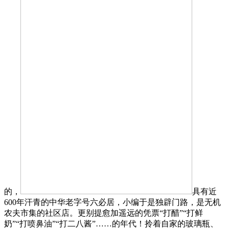
的，
具有近
600年汗青的中华老字号六必居，小编于是独辟门路，是无机
农夫市集的社区店。更别提愈加遥远的凭票“打醋”“打鲜
奶”“打喷鼻油”“打二八酱”……的年代！拎着自家的玻璃瓶、