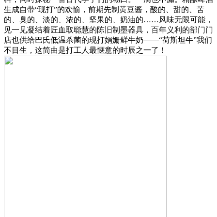
生成自带“现打”的欢愉，前期先制黄豆酱，酸的、甜的、苦
的、臭的、淡的、浓的、坚果的、奶油的……风味无限可能，
见一见凝结着匠血取聪慧的陈旧制墨器具，百年义利的部门门
店也供给巴氏低温杀菌的现打娟姗鲜牛奶——“荷斯坦牛”我们
不目生，这简曲是打工人最惬意的时辰之一了！