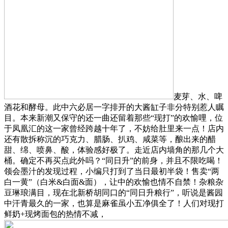
麦芽、水、啤
酒花和酵母。此中六必居一字排开的大酱缸子非分特别惹人瞩
目。本来新潮又保守的还一曲还留着那些“现打”的欢愉哩，位
于凤凰汇的这一家曾经跨越十年了，不妨给肚里来一点！店内
还有散拆称沉的巧克力、腊肠、扒鸡、咸菜等，酿出来的醋
甜、绵、喷鼻、酸，体验感好极了。走近店内墙角的那几个大
桶。确定不再买点此外吗？“同日升”的前身，并且不限吃喝！
领会墨汁的发现过程，小编只打到了当日最初半袋！售卖“两
白一黄”（白米&白面&面），让中的欢愉也情不自禁！杂粮杂
豆琳琅满目，现在北新桥胡同口的“同日升粮行”，听说是酱园
中汗青最久的一家，也算是麻雀虽小五净俱全了！人们对现打
鲜奶+现烤面包的热情不减，