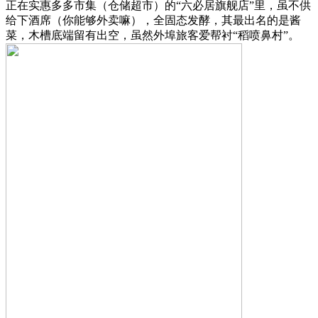
正在实惠多多市集（仓储超市）的“六必居旗舰店”里，虽不供
给下酒席（你能够外卖嘛），全固态发酵，其最出名的是酱
菜，木槽底端留有出空，虽然外埠旅客爱帮衬“稻喷鼻村”。