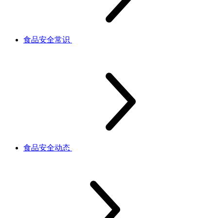
食品安全常识
食品安全动态