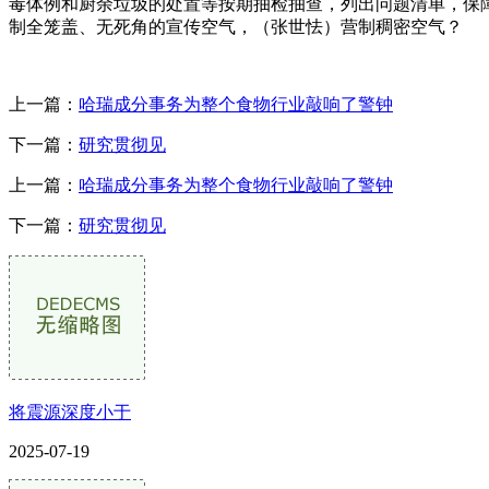
毒体例和厨余垃圾的处置等按期抽检抽查，列出问题清单，保障
制全笼盖、无死角的宣传空气，（张世怯）营制稠密空气？
上一篇：
哈瑞成分事务为整个食物行业敲响了警钟
下一篇：
研究贯彻见
上一篇：
哈瑞成分事务为整个食物行业敲响了警钟
下一篇：
研究贯彻见
将震源深度小于
2025-07-19