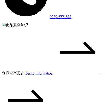
0730-6321888
食品安全常识
Brand Information