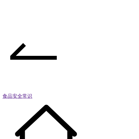
食品安全常识