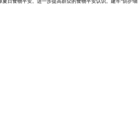
夏日食物平安。进一步提高群众的食物平安认识。建牢“防护墙”