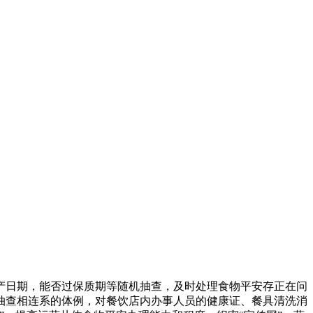
日期，能否过保质期等随机抽查，及时处理食物平安存正在问
抽查相连系的体例，对餐饮店内办事人员的健康证、餐具清洗消