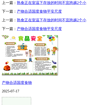
上一篇：
熟食正在室温下存放的时间不宜跨越2个小
下一篇：
产物合适国度食物平安尺度
上一篇：
熟食正在室温下存放的时间不宜跨越2个小
下一篇：
产物合适国度食物平安尺度
产物合适国度食物
2025-07-17