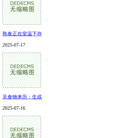
熟食正在室温下存
2025-07-17
见食物来历：生或
2025-07-16