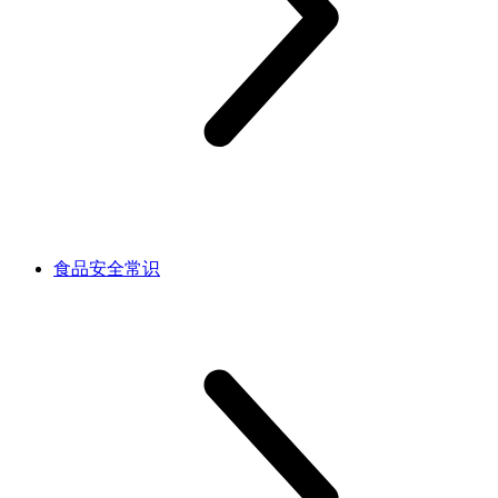
食品安全常识