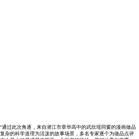
“通过此次角逐，来自潜江市章华高中的武欣瑶同窗的漫画做品
将复杂的科学道理为活泼的故事场景，多名专家逐个为做品点评