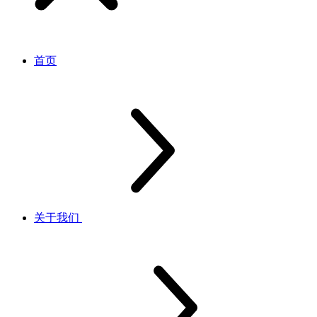
首页
关于我们